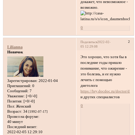
докажет, что невозможное -
возможно.
0
2
Поделиться
2022-02-
05 12:29:08
Lilianna
Новичок
Это хорошо, что хотя бы в
последние годы пришло
понимание, что ожирение -
это болезнь, и ее нужно
лечить с помощью
Зарегистрирован
: 2022-01-04
диетолога
Приглашений:
0
Сообщений:
7
https://bry.docdoc.ru/doctor/diet
Уважение:
[+0/-0]
и других специалистов
Позитив:
[+0/-0]
0
Пол:
Женский
Возраст:
34
[1992-07-17]
Провел на форуме:
40 минут
Последний визит:
2022-02-05 12:29:10