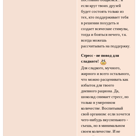
если круг твоих друзей
будет состоять только из
тех, кто поддерживает тебя
в решении похудеть и
создает всяческие стимулы,
тогда и бояться нечего, т.к.
всегда можешь
рассчитывать на поддержку.
Стресс - не повод для
сладкого!
Для сладкого, мучного,
жирного и всего остального,
что можно расценивать как
избыток для твоего
дневного рациона. Да,
шоколад снимает стресс, но
только в умеренном
количестве. Воспитывай
свой организм: если хочется
чего-нибудь вкусненького -
съешь, но в минимальном
своем количестве. И не