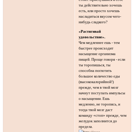
ты действительно хочешь
есть, или просто хочешь
насладиться вкусом чего-
нибудь сладкого?
«Растягивай
удовольствие».
Чем медленнее ешь - тем
быстрее происходит
насыщение организма
пищей. Проще говоря - если
ты торопишься, ты
способна поглотить
большое количество еды
(высококалорийной!)
прежде, чем в твой мозг
начнут поступать импульсы
о насыщении. Ешь
медленно, не торопясь, и
тогда твой мозг даст
команду «стоп» прежде, чем
желудок заполнится до
предела.