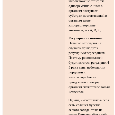
жиров тоже не стоит, т.к.
одновременно с ними в
организм поступает
субстрат, поставляющий в
организм такие
жирорастворимые
витамины, как А, D, К, Е.
Регулярность питания.
Питание «от случая - к
случаю» приводит к
регулярным перееданиям.
Поэтому рациональней
будет питаться регулярно, 4-
5 раз в день, небольшими
порциями и
низкокалорийными
продуктами - поверь,
организм скажет тебе только
«спасибо».
Однако, и «заставлять» себя
есть, если нет чувства
легкого голода, тоже не
стоит. Прислушайся к себе -