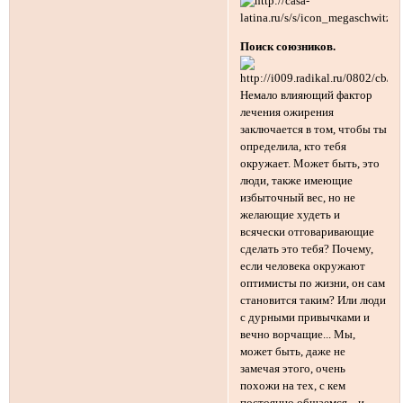
Поиск союзников.
Немало влияющий фактор
лечения ожирения
заключается в том, чтобы ты
определила, кто тебя
окружает. Может быть, это
люди, также имеющие
избыточный вес, но не
желающие худеть и
всячески отговаривающие
сделать это тебя? Почему,
если человека окружают
оптимисты по жизни, он сам
становится таким? Или люди
с дурными привычками и
вечно ворчащие... Мы,
может быть, даже не
замечая этого, очень
похожи на тех, с кем
постоянно общаемся... и