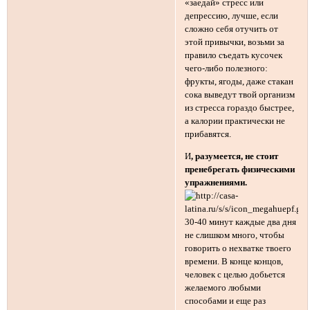
«заедай» стресс или
депрессию, лучше, если
сложно себя отучить от
этой привычки, возьми за
правило съедать кусочек
чего-либо полезного:
фрукты, ягоды, даже стакан
сока выведут твой организм
из стресса гораздо быстрее,
а калории практически не
прибавятся.
И
, разумеется, не стоит
пренебрегать физическими
упражнениями.
30-40 минут каждые два дня
не слишком много, чтобы
говорить о нехватке твоего
времени. В конце концов,
человек с целью добьется
желаемого любыми
способами и еще раз