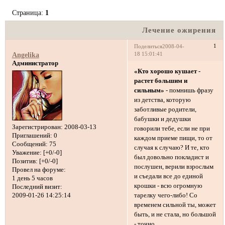
Страница:
1
Лечение ожирения
1
Поделиться
2008-04-
18 15:01:41
Angelika
Администратор
«Кто хорошо кушает -
растет большим и
сильным»
- помнишь фразу
из детства, которую
заботливые родители,
бабушки и дедушки
Зарегистрирован
: 2008-03-13
говорили тебе, если не при
Приглашений:
0
каждом приеме пищи, то от
Сообщений:
75
случая к случаю? И те, кто
Уважение:
[+0/-0]
был довольно покладист и
Позитив:
[+0/-0]
послушен, верили взрослым
Провел на форуме:
и съедали все до единой
1 день 5 часов
крошки - всю огромную
Последний визит:
тарелку чего-либо! Со
2009-01-26 14:25:14
временем сильной ты, может
быть, и не стала, но большой
- точно.