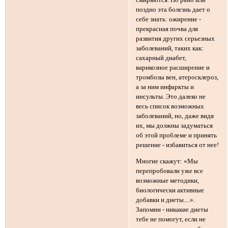
смиряются. Но рано или
поздно эта болезнь дает о
себе знать: ожирение -
прекрасная почва для
развития других серьезных
заболеваний, таких как:
сахарный диабет,
варикозное расширение и
тромбозы вен, атеросклероз,
а за ним инфаркты и
инсульты. Это далеко не
весь список возможных
заболеваний, но, даже видя
их, мы должны задуматься
об этой проблеме и принять
решение - избавиться от нее!
Многие скажут: «Мы
перепробовали уже все
возможные методики,
биологически активные
добавки и диеты....».
Запомни - никакие диеты
тебе не помогут, если не