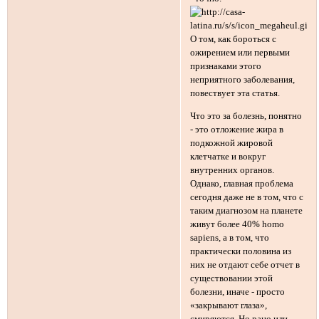
О том, как бороться с
ожирением или первыми
признаками этого
неприятного заболевания,
повествует эта статья.
Что это за болезнь, понятно
- это отложение жира в
подкожной жировой
клетчатке и вокруг
внутренних органов.
Однако, главная проблема
сегодня даже не в том, что с
таким диагнозом на планете
живут более 40% homo
sapiens, а в том, что
практически половина из
них не отдают себе отчет в
существовании этой
болезни, иначе - просто
«закрывают глаза»,