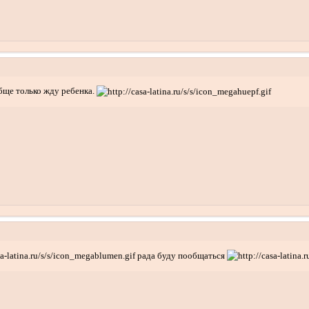
обще только жду ребенка.
рада буду пообщаться