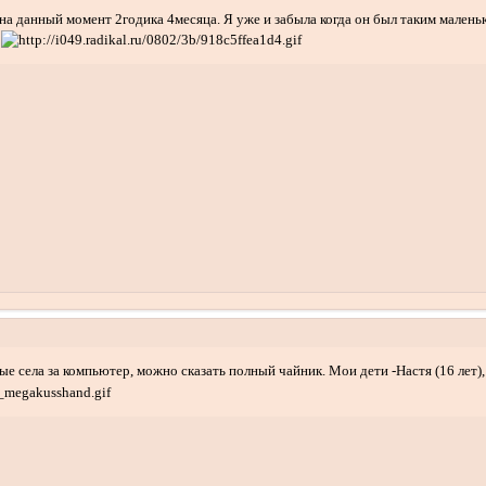
на данный момент 2годика 4месяца. Я уже и забыла когда он был таким малень
?
е села за компьютер, можно сказать полный чайник. Мои дети -Настя (16 лет), 