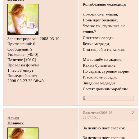
Колыбельная медведицы
Ложкой снег мешая,
Ночь идёт большая,
Что же ты, глупышка, не
спишь?
Спят твои соседи -
Зарегистрирован
: 2008-03-19
Белые медведи,
Приглашений:
0
Сообщений:
9
Спи скорей и ты, малыш.
Уважение:
[+0/-0]
Мы плывём на льдине,
Позитив:
[+0/-0]
Провел на форуме:
Как на бригантине,
1 час 58 минут
По седым, суровым морям.
Последний визит:
И всю ночь соседи,
2008-03-23 23:38:40
Звёздные медведи
Светят дальним кораблям.
0
3
Поделиться
2008-03-
22 07:15:53
Аська
Новичок
За печкою поет сверчок.
За печкою поет сверчок.