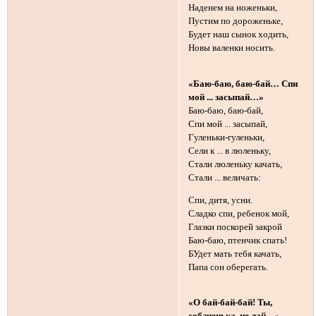
Наденем на ноженьки,
Пустим по дороженьке,
Будет наш сынок ходить,
Новы валенки носить.
«Баю-баю, баю-бай… Спи
мой ... засыпай…»
Баю-баю, баю-бай,
Спи мой ... засыпай,
Гуленьки-гуленьки,
Сели к ... в люленьку,
Стали люленьку качать,
Стали ... величать:
Спи, дитя, усни.
Сладко спи, ребенок мой,
Глазки поскорей закрой
Баю-баю, птенчик спать!
БУдет мать тебя качать,
Папа сон оберегать.
«О бай-бай-бай! Ты,