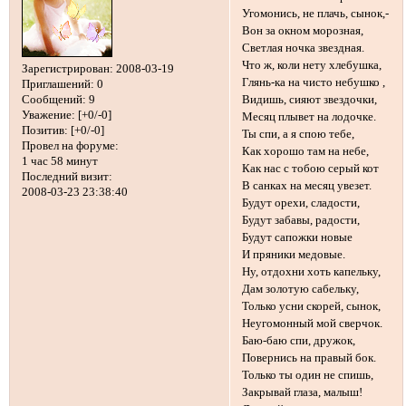
Угомонись, не плачь, сынок,-
Вон за окном морозная,
Светлая ночка звездная.
Что ж, коли нету хлебушка,
Зарегистрирован
: 2008-03-19
Глянь-ка на чисто небушко ,
Приглашений:
0
Сообщений:
9
Видишь, сияют звездочки,
Уважение:
[+0/-0]
Месяц плывет на лодочке.
Позитив:
[+0/-0]
Ты спи, а я спою тебе,
Провел на форуме:
Как хорошо там на небе,
1 час 58 минут
Как нас с тобою серый кот
Последний визит:
В санках на месяц увезет.
2008-03-23 23:38:40
Будут орехи, сладости,
Будут забавы, радости,
Будут сапожки новые
И пряники медовые.
Ну, отдохни хоть капельку,
Дам золотую сабельку,
Только усни скорей, сынок,
Неугомонный мой сверчок.
Баю-баю спи, дружок,
Повернись на правый бок.
Только ты один не спишь,
Закрывай глаза, малыш!