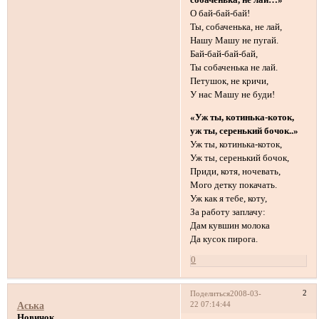
собаченька, не лай…»
О бай-бай-бай!
Ты, собаченька, не лай,
Нашу Машу не пугай.
Бай-бай-бай-бай,
Ты собаченька не лай.
Петушок, не кричи,
У нас Машу не буди!
«Уж ты, котинька-коток,
уж ты, серенький бочок..»
Уж ты, котинька-коток,
Уж ты, серенький бочок,
Приди, котя, ночевать,
Мого детку покачать.
Уж как я тебе, коту,
За работу заплачу:
Дам кувшин молока
Да кусок пирога.
0
2
Поделиться
2008-03-
22 07:14:44
Аська
Новичок