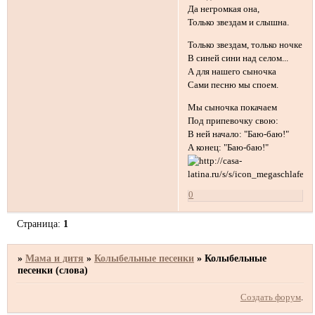
Да негромкая она,
Только звездам и слышна.
Только звездам, только ночке
В синей сини над селом...
А для нашего сыночка
Сами песню мы споем.
Мы сыночка покачаем
Под припевочку свою:
В ней начало: "Баю-баю!"
А конец: "Баю-баю!"
0
Страница:
1
»
Мама и дитя
»
Колыбельные песенки
»
Колыбельные
песенки (слова)
Создать форум
.