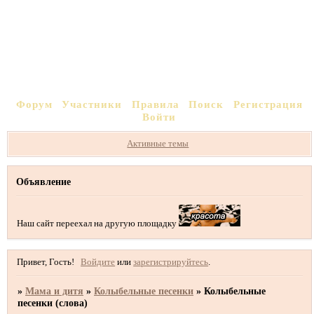
Форум
Участники
Правила
Поиск
Регистрация
Войти
Активные темы
Объявление
Наш сайт переехал на другую площадку
Привет, Гость!
Войдите
или
зарегистрируйтесь
.
»
Мама и дитя
»
Колыбельные песенки
»
Колыбельные
песенки (слова)