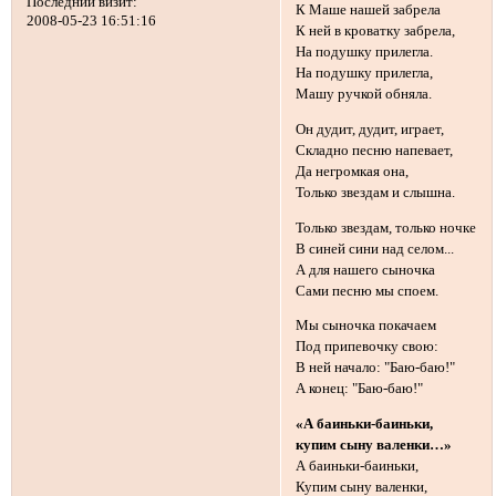
Последний визит:
К Маше нашей забрела
2008-05-23 16:51:16
К ней в кроватку забрела,
На подушку прилегла.
На подушку прилегла,
Машу ручкой обняла.
Он дудит, дудит, играет,
Складно песню напевает,
Да негромкая она,
Только звездам и слышна.
Только звездам, только ночке
В синей сини над селом...
А для нашего сыночка
Сами песню мы споем.
Мы сыночка покачаем
Под припевочку свою:
В ней начало: "Баю-баю!"
А конец: "Баю-баю!"
«А баиньки-баиньки,
купим сыну валенки…»
А баиньки-баиньки,
Купим сыну валенки,