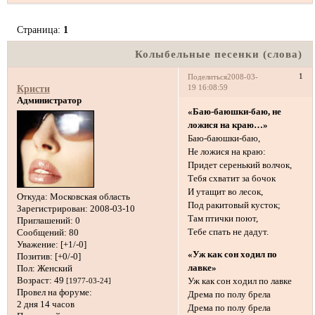
Страница:
1
Колыбельные песенки (слова)
1
Поделиться
2008-03-
19 16:08:59
Кристи
Администратор
«Баю-баюшки-баю, не
ложися на краю…»
Баю-баюшки-баю,
Не ложися на краю:
Придет серенький волчок,
Тебя схватит за бочок
И утащит во лесок,
Откуда:
Московская область
Под ракитовый кусток;
Зарегистрирован
: 2008-03-10
Там птички поют,
Приглашений:
0
Тебе спать не дадут.
Сообщений:
80
Уважение:
[+1/-0]
«Уж как сон ходил по
Позитив:
[+0/-0]
лавке»
Пол:
Женский
Возраст:
49
Уж как сон ходил по лавке
[1977-03-24]
Провел на форуме:
Дрема по полу брела
2 дня 14 часов
Дрема по полу брела