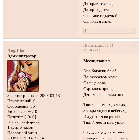
Догорает свечка,
Догорит дотла.
Спи, мое сердечко!
Спи, как я спала!
0
5
Поделиться
2008-04-
17 18:27:06
Angelika
Администратор
Месяц взошел...
Баю-баюшки-баю!
Во лазоревом краю
Солнце село,
Скрылось прочь,
День угас, настала ночь.
Зарегистрирован
: 2008-03-13
Приглашений:
0
Тишина в лугах, в лесах,
Сообщений:
75
Звезды ходят в небесах,
Уважение:
[+0/-0]
И дудит им во рожок
Позитив:
[+0/-0]
Провел на форуме:
Тихий месяц-пастушок.
1 день 5 часов
Он дудит, дудит, играет,
Последний визит:
2009-01-26 14:25:14
Складно песню напевает,