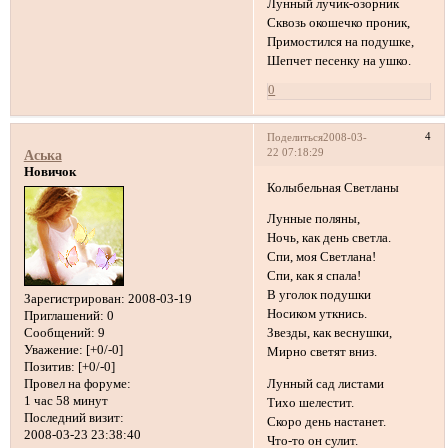
Лунный лучик-озорник
Сквозь окошечко проник,
Примостился на подушке,
Шепчет песенку на ушко.
0
4
Поделиться
2008-03-
22 07:18:29
Аська
Новичок
Колыбельная Светланы
Лунные поляны,
Ночь, как день светла.
Спи, моя Светлана!
Спи, как я спала!
В уголок подушки
Зарегистрирован
: 2008-03-19
Носиком уткнись.
Приглашений:
0
Сообщений:
9
Звезды, как веснушки,
Уважение:
[+0/-0]
Мирно светят вниз.
Позитив:
[+0/-0]
Провел на форуме:
Лунный сад листами
1 час 58 минут
Тихо шелестит.
Последний визит:
Скоро день настанет.
2008-03-23 23:38:40
Что-то он сулит.