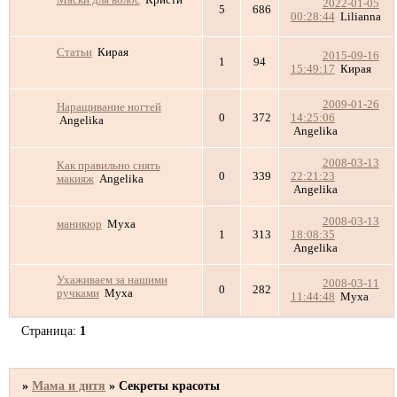
2022-01-05
5
686
00:28:44
Lilianna
Статьи
Кирая
2015-09-16
1
94
15:49:17
Кирая
2009-01-26
Наращивание ногтей
0
372
14:25:06
Angelika
Angelika
2008-03-13
Как правильно снять
0
339
22:21:23
макияж
Angelika
Angelika
2008-03-13
маникюр
Муха
1
313
18:08:35
Angelika
Ухаживаем за нашими
2008-03-11
0
282
ручками
Муха
11:44:48
Муха
Страница:
1
»
Мама и дитя
»
Секреты красоты