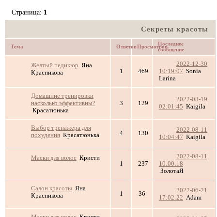
Страница:
1
Секреты красоты
Последнее
Тема
Ответов
Просмотров
сообщение
2022-12-30
Желтый педикюр
Яна
1
469
10:19:07
Sonia
Красникова
Larina
Домашние тренировки
2022-08-19
насколько эффективны?
3
129
02:01:45
Kaigila
Красатюнька
Выбор тренажера для
2022-08-11
4
130
похудения
Красатюнька
10:04:47
Kaigila
2022-08-11
Маски для волос
Кристи
1
237
10:00:18
ЗолотаЯ
Салон красоты
Яна
2022-06-21
1
36
Красникова
17:02:22
Adam
Маски для волос
Кристи