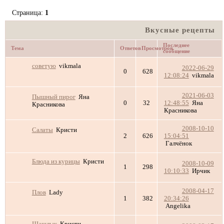
Страница:
1
Вкусные рецепты
Последнее
Тема
Ответов
Просмотров
сообщение
советую
vikmalа
2022-06-29
0
628
12:08:24
vikmalа
2021-06-03
Пышный пирог
Яна
0
32
12:48:55
Яна
Красникова
Красникова
2008-10-10
Салаты
Кристи
2
626
15:04:51
Галчёнок
Блюда из курицы
Кристи
2008-10-09
1
298
10:10:33
Ирчик
2008-04-17
Плов
Lady
1
382
20:34:26
Angelika
Шашлык
Кристи